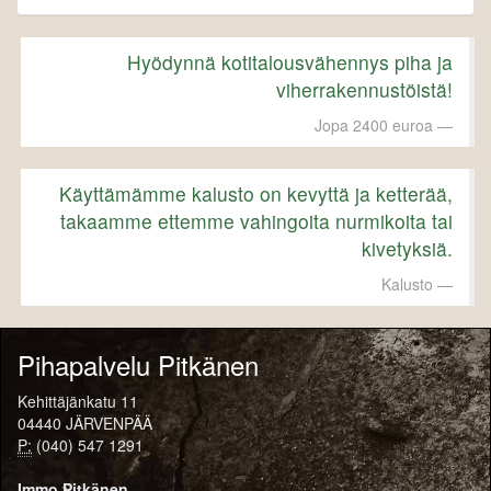
Hyödynnä kotitalousvähennys piha ja
viherrakennustöistä!
Jopa 2400 euroa
Käyttämämme kalusto on kevyttä ja ketterää,
takaamme ettemme vahingoita nurmikoita tai
kivetyksiä.
Kalusto
Pihapalvelu Pitkänen
Kehittäjänkatu 11
04440 JÄRVENPÄÄ
P:
(040) 547 1291
Immo Pitkänen