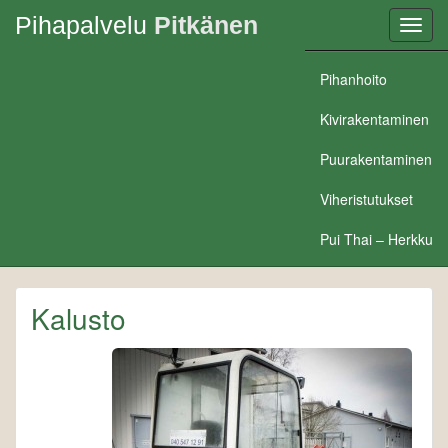
Pihapalvelu
Pitkänen
Toggl
navig
Pihanhoito
Kivirakentaminen
Puurakentaminen
Viheristutukset
Pui Thai – Herkku
Kalusto