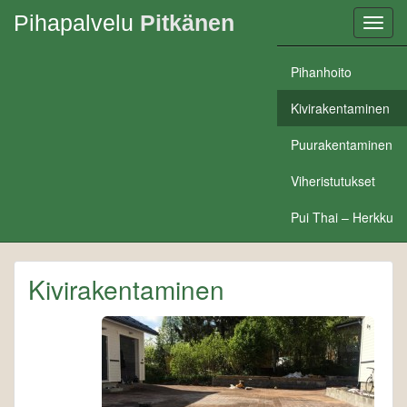
Pihapalvelu
Pitkänen
Toggl
navig
Pihanhoito
Kivirakentaminen
Puurakentaminen
Viheristutukset
Pui Thai – Herkku
Kivirakentaminen