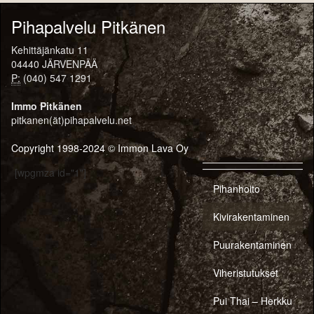
Pihapalvelu Pitkänen
Kehittäjänkatu 11
04440 JÄRVENPÄÄ
P:
(040) 547 1291
Immo Pitkänen
pitkanen(ät)pihapalvelu.net
Copyright 1998-2024 © Immon Lava Oy
[wpgmza id="1"]
Pihanhoito
Kivirakentaminen
Puurakentaminen
Viheristutukset
Pui Thai – Herkku