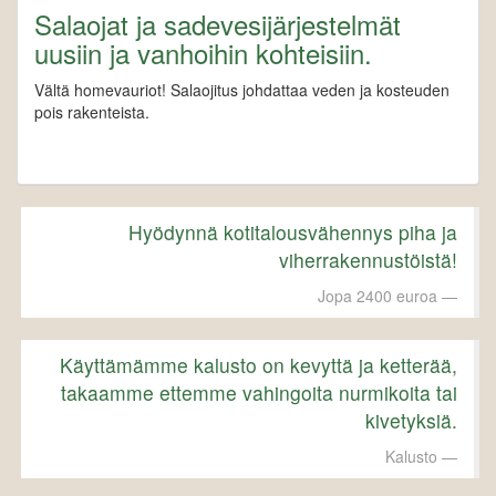
Salaojat ja sadevesijärjestelmät
uusiin ja vanhoihin kohteisiin.
Vältä homevauriot! Salaojitus johdattaa veden ja kosteuden
pois rakenteista.
Hyödynnä kotitalousvähennys piha ja
viherrakennustöistä!
Jopa 2400 euroa
Käyttämämme kalusto on kevyttä ja ketterää,
takaamme ettemme vahingoita nurmikoita tai
kivetyksiä.
Kalusto